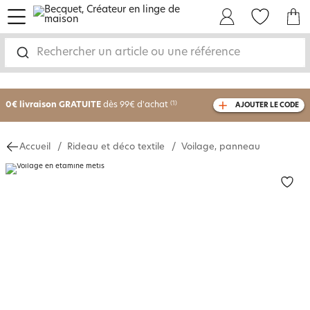
menu
Mon Compte
Mes Favoris
Mon panie
Rechercher un article ou une référence
-25% sur votre commande
dès 2 articles
achetés
0€ livraison GRATUITE
dès 99€ d'achat
(1)
AJOUTER LE CODE
avec le code
750801
Accueil
Rideau et déco textile
Voilage, panneau