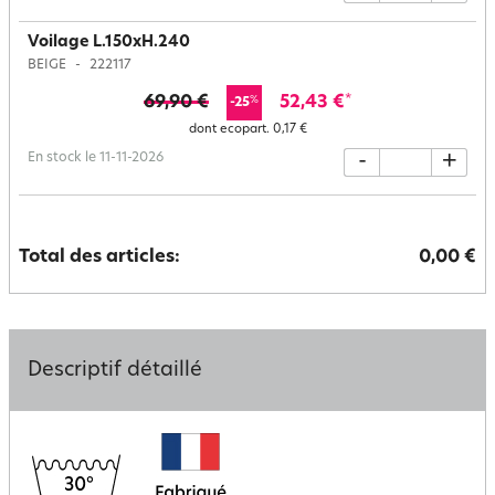
Voilage L.150xH.240
BEIGE
222117
69,90 €
52,43 €
*
%
-25
dont ecopart.
0,17 €
En stock le 11-11-2026
-
+
Total des articles:
0,00 €
Descriptif détaillé