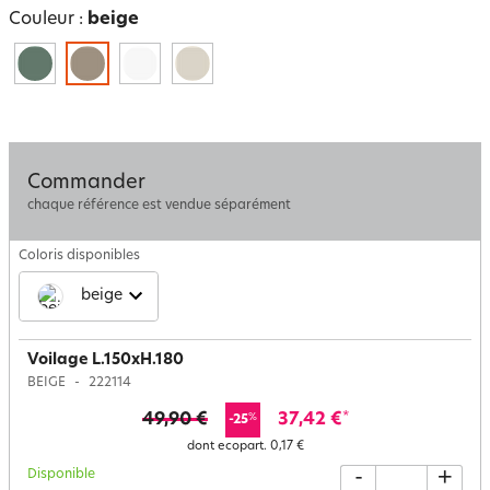
Couleur :
beige
Commander
chaque référence est vendue séparément
Coloris disponibles
beige
Voilage L.150xH.180
BEIGE
222114
49,90 €
37,42 €
*
%
-25
dont ecopart.
0,17 €
Disponible
-
+