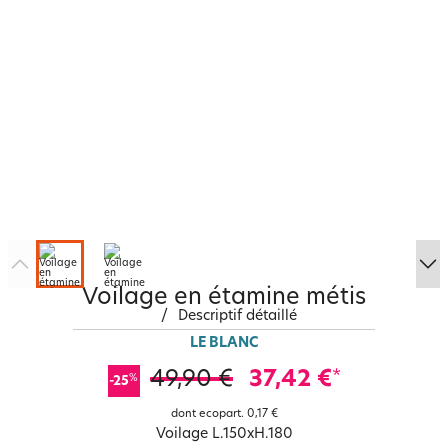
Voilage en étamine métis
/
Descriptif détaillé
LE BLANC
49,90 €
37,42 €
*
%
-25
dont ecopart.
0,17 €
Voilage L.150xH.180