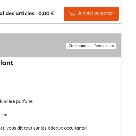
Ajouter au panier
al des articles:
0,00 €
Commande
Avis clients
olant
lumière parfaite.
0 cm.
t, vous dit tout sur les rideaux occultants !