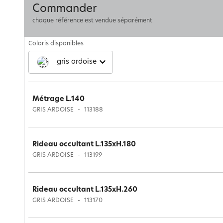
Commander
chaque référence est vendue séparément
Coloris disponibles
gris ardoise
Métrage L.140
GRIS ARDOISE
113188
Rideau occultant L.135xH.180
GRIS ARDOISE
113199
Rideau occultant L.135xH.260
GRIS ARDOISE
113170