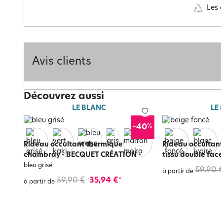
Les 
Avis clients
Découvrez aussi
LE BLANC
LE
%
-40
Rideau occultant thermique
Rideau occultan
chambray - BECQUET CRÉATION
-
tissu double fac
bleu grisé
59,90 
à partir de
59,90 €
35,94 €
*
à partir de