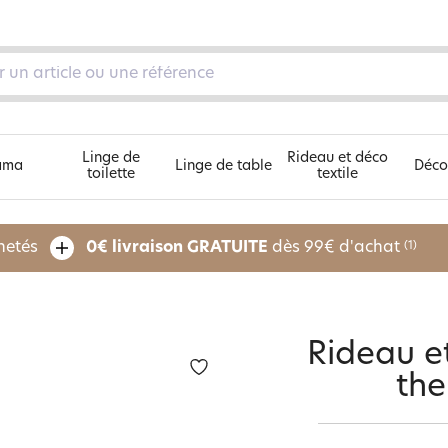
Linge de
Rideau et déco
ama
Linge de table
Déco
toilette
textile
Découvrez nos 5 univers
chetés
0€ livraison GRATUITE
dès 99€ d'achat
(1)
pe
Rideau e
the