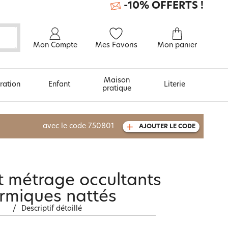
-10% OFFERTS !
Mon Compte
Mes Favoris
Mon panier
Maison
ration
Enfant
Literie
pratique
À découvrir aussi
avec le code
750801
AJOUTER LE CODE
Urban et arty
t métrage occultants
rmiques nattés
/
Descriptif détaillé