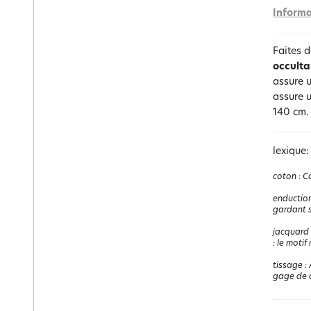
Informa
Faites 
occulta
assure 
assure u
140 cm
lexique:
coton
:
Co
enductio
gardant s
jacquard
: le motif
tissage
:
gage de q