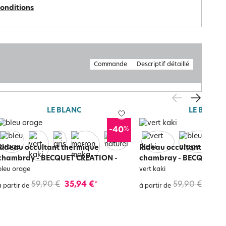
conditions
Commande
Descriptif détaillé
LE BLANC
LE BLANC
%
-40
Rideau occultant thermique
Rideau occultant therm
chambray - BECQUET CRÉATION
-
chambray - BECQUET C
bleu orage
vert kaki
59,90 €
35,94 €
59,90 €
35,9
*
à partir de
à partir de