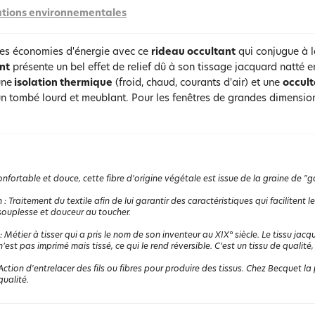
tions environnementales
des économies d'énergie avec ce
rideau occultant
qui conjugue à l
nt
présente un bel effet de relief dû à son tissage jacquard natté e
une
isolation thermique
(froid, chaud, courants d'air) et une
occult
n tombé lourd et meublant. Pour les fenêtres de grandes dimensions
.
nfortable et douce, cette fibre d'origine végétale est issue de la graine de "go
n
:
Traitement du textile afin de lui garantir des caractéristiques qui faciliten
ouplesse et douceur au toucher.
:
Métier à tisser qui a pris le nom de son inventeur au XIX° siècle. Le tissu jacq
 n’est pas imprimé mais tissé, ce qui le rend réversible. C’est un tissu de qualité,
Action d'entrelacer des fils ou fibres pour produire des tissus. Chez Becquet la p
ualité.