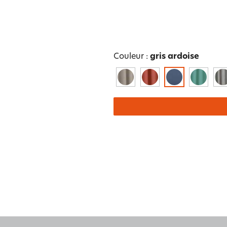
e et
Ailleu
Couleur :
gris ardoise
ns
Nature et saisons
Féminité et poésie
autre