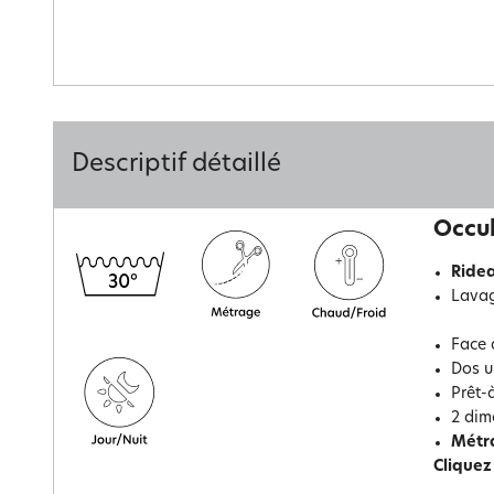
Descriptif détaillé
Occul
Ridea
Lavag
Face 
Dos u
Prêt-
2 dim
Métr
Cliquez 