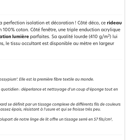
a perfection isolation et décoration ! Côté déco, ce
rideau
n 100% coton. Côté fenêtre, une triple enduction acrylique
2
ation lumière
parfaites. Sa qualité lourde (410 g/m
) lui
, le tissu occultant est disponible au mètre en largeur
ssypium". Elle est la première fibre textile au monde.
t le quotidien : déperlance et nettoyage d'un coup d'éponge tout en
uard se définit par un tissage complexe de différents fils de couleurs
 assez épais, résistant à l'usure et qui se froisse très peu.
lupart de notre linge de lit offre un tissage serré en 57 fils/cm²,