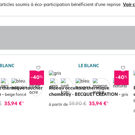
articles soumis à éco-participation bénéficient d'une reprise
Voir 
 BLANC
LE BLANC
%
%
-40
-40
t thermique toucher
Rideau occultant thermique
e
-
chambray - BECQUET CRÉATION
-
beige foncé
gris
€
35,94 €
59,90 €
35,94 €
*
*
à partir de