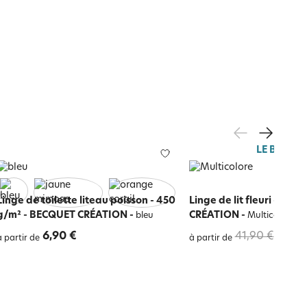
LE BLANC
Linge de toilette liteau poisson - 450
Linge de lit fleuri - BEC
g/m² - BECQUET CRÉATION
-
CRÉATION
-
bleu
Multicolore
6,90 €
41,90 €
29,3
à partir de
à partir de