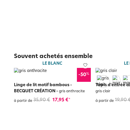
Souvent achetés ensemble
LE BLANC
LE
%
-50
Linge de lit motif bambous -
Tapis d'entrée 
BECQUET CRÉATION
-
gris anthracite
gris clair
35,90 €
17,95 €
19,90 
*
à partir de
à partir de