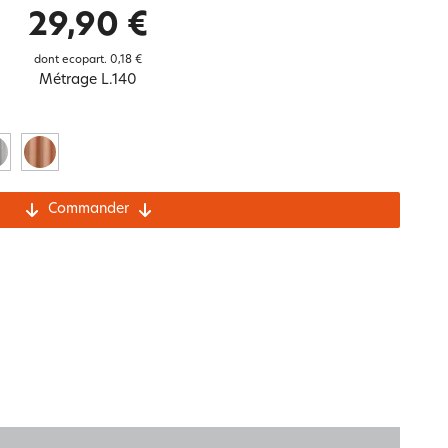
Notre marque Lauréat
29,90 €
dont ecopart.
0,18 €
Métrage L.140
rs et
ment
La gaze de coton
Commander