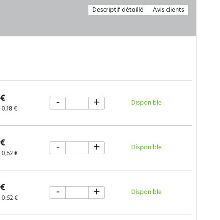
Descriptif détaillé
Avis clients
 €
-
+
Disponible
0,18 €
 €
-
+
Disponible
0,52 €
 €
-
+
Disponible
0,52 €