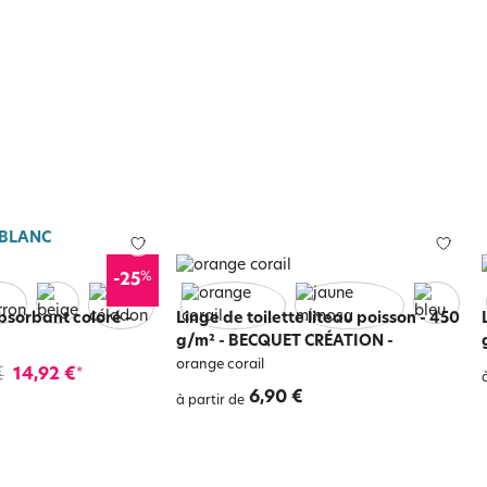
 BLANC
%
-25
absorbant coloré
-
Linge de toilette liteau poisson - 450
g/m² - BECQUET CRÉATION
-
orange corail
€
14,92 €
*
6,90 €
à partir de